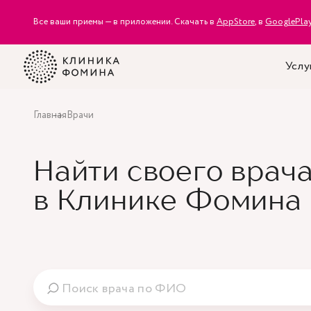
Все ваши приемы — в приложении. Скачать в
AppStore
, в
GooglePla
Услу
Главная
Врачи
Найти своего врач
в Клинике Фомина