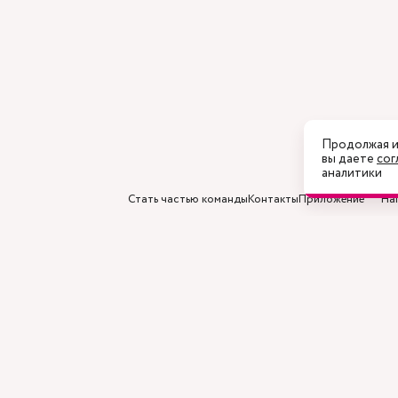
Продолжая и
вы даете
сог
аналитики
Стать частью команды
Контакты
Приложение
На