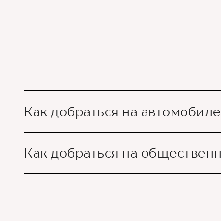
Как добраться на автомобиле
Как добраться на обществен
Ориентир - Городская б
Из международного аэроп
воспользовавшись общес
автобусе №105 или на с