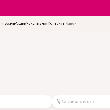
y
.
ги
Врачи
Акции
Чекапы
Блог
Контакты
Еще
а
Специальности