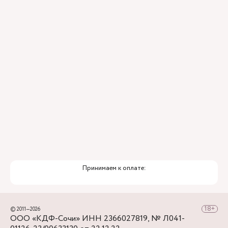
Аэропорт — ж/д вокзал Сочи, а далее - на
городских автобусах №2, 30, 45, 46, 6 до
остановки Горбольница №4.
Принимаем к оплате:
© 2011—2026
ООО «КДФ-Сочи» ИНН 2366027819, № Л041-