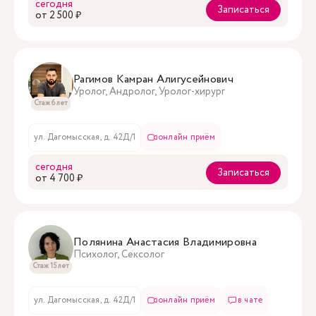
сегодня
Записаться
oт 2 500 ₽
Рагимов Камран Алигусейнович
Уролог, Андролог, Уролог-хирург
Стаж 6 лет
ул. Дагомысская, д. 42Д/1
онлайн приём
сегодня
Записаться
oт 4 700 ₽
Полянина Анастасия Владимировна
Психолог, Сексолог
Стаж 15 лет
ул. Дагомысская, д. 42Д/1
онлайн приём
в чате