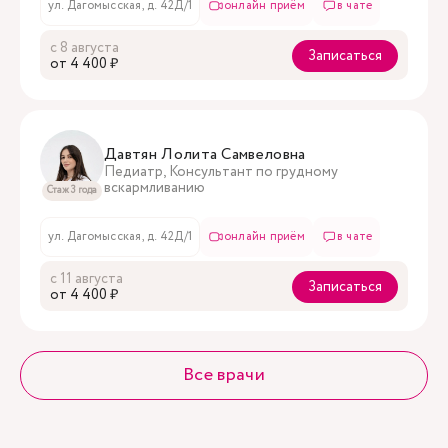
ул. Дагомысская, д. 42Д/1
онлайн приём
в чате
с 8 августа
Записаться
oт 4 400 ₽
Давтян Лолита Самвеловна
Педиатр, Консультант по грудному
вскармливанию
Стаж 3 года
ул. Дагомысская, д. 42Д/1
онлайн приём
в чате
с 11 августа
Записаться
oт 4 400 ₽
Все врачи