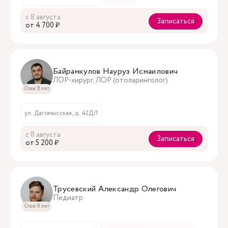
с 8 августа
Записаться
oт 4 700 ₽
Байрамкулов Науруз Исмаилович
ЛОР-хирург, ЛОР (отоларинголог)
Стаж 8 лет
ул. Дагомысская, д. 42Д/1
с 8 августа
Записаться
oт 5 200 ₽
Трусевский Александр Олегович
Педиатр
Стаж 8 лет