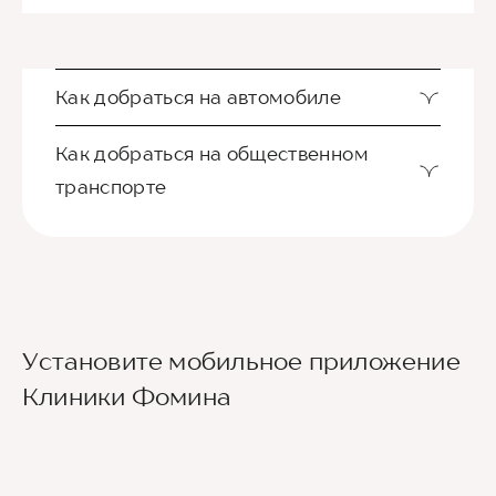
Как добраться на автомобиле
Как добраться на общественном
транспорте
Ориентир - Городская больница №4
Установите мобильное приложение
Из международного аэропорта Сочи до клиники
Клиники Фомина
можно добраться на такси или
воспользовавшись общественным транспортом.
До центра Сочи можно доехать на автобусе
№105 или на скоростном электропоезде
«Аэроэкспресс», движущимся по маршруту