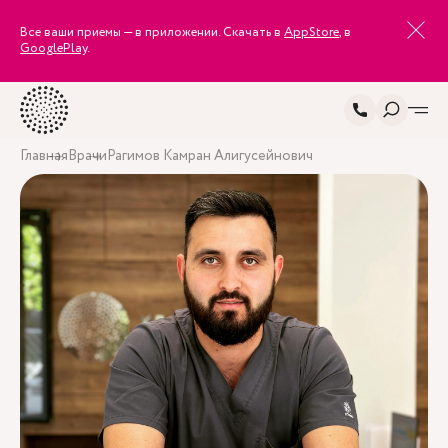
Все ваши приемы — в приложении. Скачать в
AppStore
, в
GooglePlay
.
Главная
Врачи
Рагимов Камран Алигусейнович