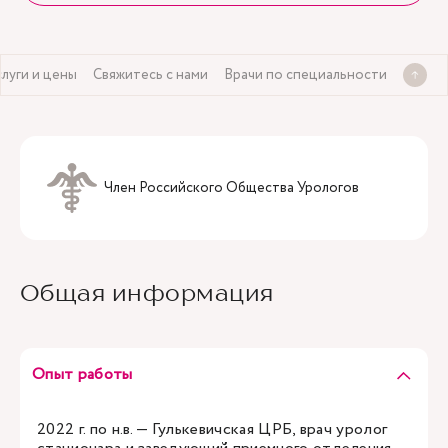
слуги и цены
Свяжитесь с нами
Врачи по специальности
Член Российского Общества Урологов
Общая информация
Опыт работы
2022 г. по н.в. — Гулькевичская ЦРБ, врач уролог