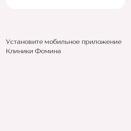
Ориентир - Городская больница №4
Установите мобильное приложение
Из международного аэропорта Сочи до клиники
Клиники Фомина
можно добраться на такси или
воспользовавшись общественным транспортом.
До центра Сочи можно доехать на автобусе
№105 или на скоростном электропоезде
«Аэроэкспресс», движущимся по маршруту
Аэропорт — ж/д вокзал Сочи, а далее - на
городских автобусах №2, 30, 45, 46, 6 до
остановки Горбольница №4.