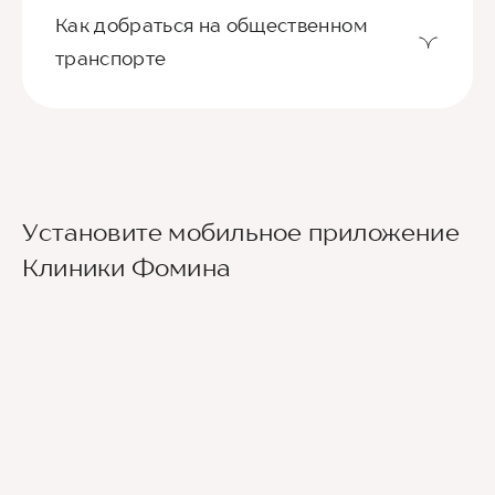
Как добраться на общественном
транспорте
Ориентир - Городская больница №4
Установите мобильное приложение
Из международного аэропорта Сочи до клиники
Клиники Фомина
можно добраться на такси или
воспользовавшись общественным транспортом.
До центра Сочи можно доехать на автобусе
№105 или на скоростном электропоезде
«Аэроэкспресс», движущимся по маршруту
Аэропорт — ж/д вокзал Сочи, а далее - на
городских автобусах №2, 30, 45, 46, 6 до
остановки Горбольница №4.