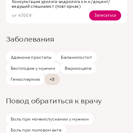
Консультация уролога-андролога к.м.н./доцент/
ведущий специалист (повторная )
Записаться
от 4700 ₽
Заболевания
Аденома простаты
Баланопостит
Бесплодие у мужчин
Варикоцеле
Гемоспермия
+3
Повод обратиться к врачу
Боль при мочеиспускании у мужчин
Боль при половом акте