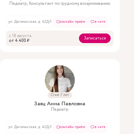
Педиатр, Консультант по грудному вскармливанию
ул. Дагомысская, д. 42Д/1
онлайн приём
в чате
с 18 августа
Записаться
oт 4 400 ₽
Стаж 7 лет
Заяц Анна Павловна
Педиатр
ул. Дагомысская, д. 42Д/1
онлайн приём
в чате