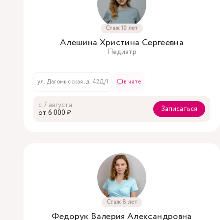
Стаж 10 лет
Алешина Христина Сергеевна
Педиатр
ул. Дагомысская, д. 42Д/1
в чате
с 7 августа
Записаться
oт 6 000 ₽
Стаж 8 лет
Федорук Валерия Александровна