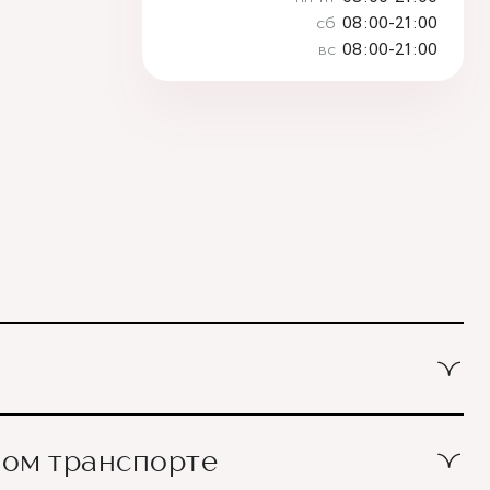
сб
08:00-21:00
вс
08:00-21:00
ном транспорте
ольница №4