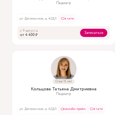
Педиатр
ул. Дагомысская, д. 42Д/1
в чате
с 9 августа
Записаться
oт 4 400 ₽
Стаж 15 лет
Кольцова Татьяна Дмитриевна
Педиатр
ул. Дагомысская, д. 42Д/1
онлайн приём
в чате