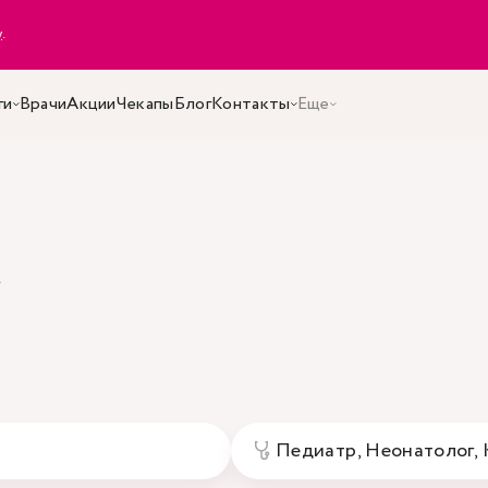
y
.
ги
Врачи
Акции
Чекапы
Блог
Контакты
Еще
а