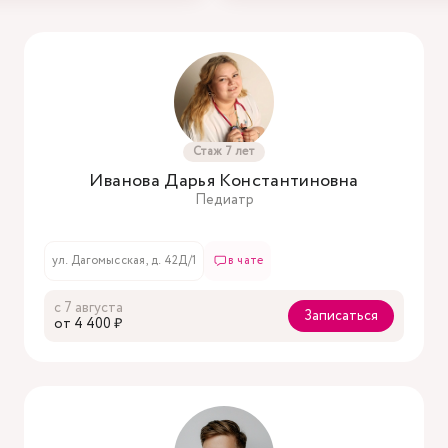
Стаж 7 лет
Иванова Дарья Константиновна
Педиатр
ул. Дагомысская, д. 42Д/1
в чате
с 7 августа
Записаться
oт 4 400 ₽