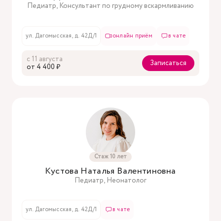
Педиатр, Консультант по грудному вскармливанию
ул. Дагомысская, д. 42Д/1
онлайн приём
в чате
с 11 августа
Записаться
oт 4 400 ₽
Стаж 10 лет
Кустова Наталья Валентиновна
Педиатр, Неонатолог
ул. Дагомысская, д. 42Д/1
в чате