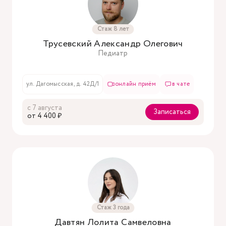
Стаж 8 лет
Трусевский Александр Олегович
Педиатр
ул. Дагомысская, д. 42Д/1
онлайн приём
в чате
с 7 августа
Записаться
oт 4 400 ₽
Стаж 3 года
Давтян Лолита Самвеловна