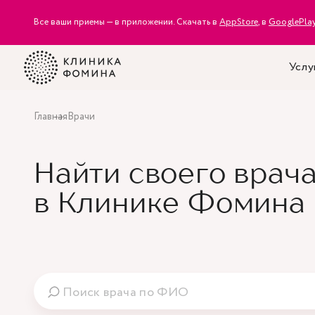
Все ваши приемы — в приложении. Скачать в
AppStore
, в
GooglePla
Услу
Главная
Врачи
Найти своего врач
в Клинике Фомина