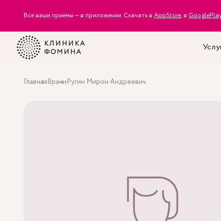
Все ваши приемы — в приложении. Скачать в
AppStore
, в
GooglePla
Услу
Главная
Врачи
Ругин Мирон Андреевич