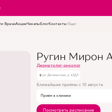
y
.
ги
Врачи
Акции
Чекапы
Блог
Контакты
Еще
Ругин Мирон 
Дерматолог-онколог
ул. Дагомысская, д. 42Д/1
Ближайшие приёмы с 10 августа
Приём в клинике
Посмотреть расписание