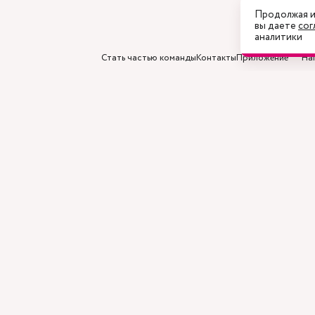
Продолжая и
вы даете
сог
аналитики
Стать частью команды
Контакты
Приложение
На