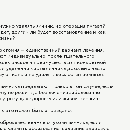
тегория сложности)
оо
оги
ием
55 300 ₽
атегория сложности)
 нужно удалять яичник, но операция пугает?
йдет, долгим ли будет восстановление и как
ием
жизнь?
67 500 ₽
атегория сложности)
эктомия — единственный вариант лечения.
ют индивидуально, после тщательного
эндоскопических технол
128 500 ₽
всех рисков и преимуществ для конкретной
оцент/ведущий специалист
ри удалении кисты яичника довольно часто
ую ткань и не удалять весь орган целиком.
ичника предлагают только в том случае, если
эндоскопических технол
152 900 ₽
у не решить, а без лечения заболевание
оцент/ведущий специалист
 угрозу для здоровья или жизни женщины.
1
/
2
ях это может быть оправдано:
оброкачественные опухоли яичника, если
ью удалить образование, сохранив здоровую