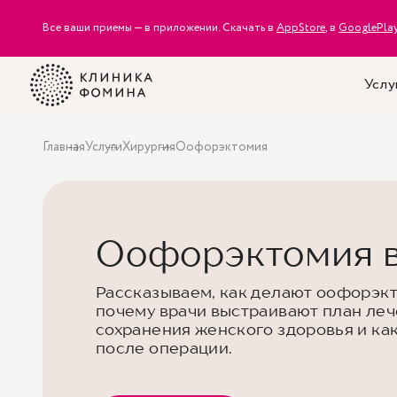
Все ваши приемы — в приложении. Скачать в
AppStore
, в
GooglePla
Услу
Главная
Услуги
Хирургия
Оофорэктомия
Оофорэктомия в
Рассказываем, как делают оофорэк
почему врачи выстраивают план леч
сохранения женского здоровья и ка
после операции.