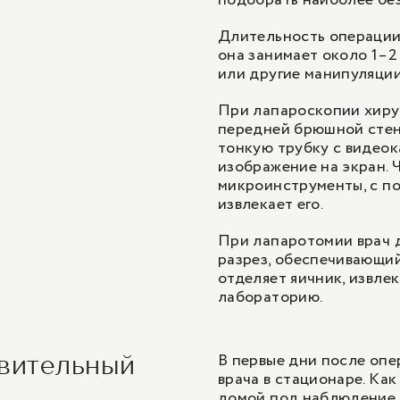
подобрать наиболее бе
Длительность операции 
она занимает около 1–2
или другие манипуляции
При лапароскопии хиру
передней брюшной стенк
тонкую трубку с видеок
изображение на экран. 
микроинструменты, с п
извлекает его.
При лапаротомии врач 
разрез, обеспечивающий
отделяет яичник, извлек
лабораторию.
В первые дни после оп
овительный
врача в стационаре. Ка
домой под наблюдение 