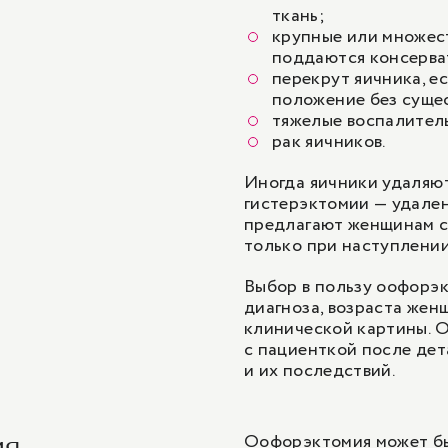
ткань;
крупные или множес
поддаются консерва
перекрут яичника, е
положение без суще
тяжелые воспалител
рак яичников
.
Иногда яичники удаляют
гистерэктомии — удален
предлагают женщинам с 
только при наступлении 
Выбор в пользу оофорэк
диагноза, возраста жен
клинической картины. 
с пациенткой после дет
и их последствий.
Оофорэктомия может бы
ия