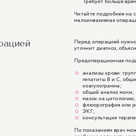
Требует больше врем
Читайте подробнее на с
малоинвазивная операц
Перед операцией нужно
ерацией
уточнит диагноз, объясн
Предоперационная подг
анализы крови: групп
гепатиты B и C, общ
коагулограмма;
общий анализ мочи;
мазок на цитологию;
флюорография или
р
ЭКГ
;
консультация терапе
По показаниям врач мо