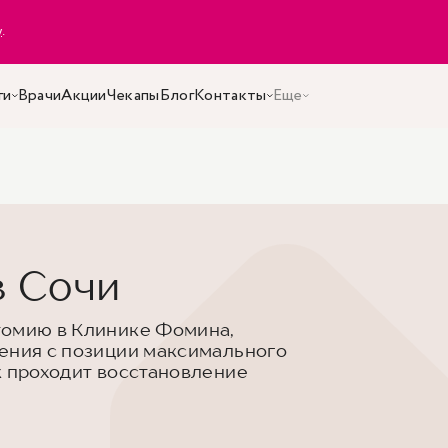
y
.
ги
Врачи
Акции
Чекапы
Блог
Контакты
Еще
 Сочи
томию в Клинике Фомина,
ения с позиции максимального
к проходит восстановление