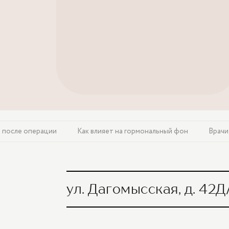
 после операции
Как влияет на гормональный фон
Врачи
ул. Дагомысская, д. 42Д
Сальпинго-оофорэктомия с использован