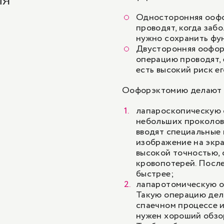
Односторонняя оофо
проводят, когда заб
нужно сохранить фун
Двусторонняя оофор
операцию проводят, 
есть высокий риск е
Оофорэктомию делают 
лапароскопическую 
небольших проколов
вводят специальные 
изображение на экра
высокой точностью,
кровопотерей. Посл
быстрее;
лапаротомическую оп
Такую операцию дел
спаечном процессе и
нужен хороший обзор