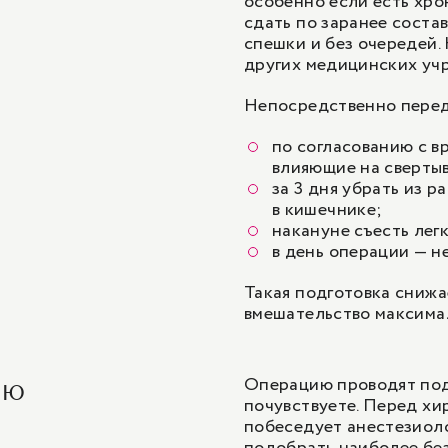
особенно если есть хро
сдать по заранее соста
спешки и без очередей.
других медицинских уч
Непосредственно перед
по согласованию с в
влияющие на сверты
за 3 дня убрать из 
в кишечнике;
накануне съесть лег
в день операции — не
Такая подготовка снижа
вмешательство максима
Операцию проводят под 
ию
почувствуете. Перед хи
побеседует
анестезиол