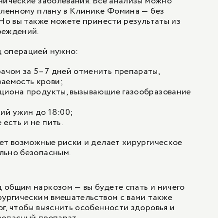
нические заболевания. Все анализы можно
вленному плану в Клинике Фомина — без
 Но вы также можете принести результаты из
реждений.
 операцией нужно:
рачом за 5–7 дней отменить препараты,
ваемость крови;
рациона продукты, вызывающие газообразование
кий ужин до 18:00;
 есть и не пить.
ет возможные риски и делает хирургическое
льно безопасным.
общим наркозом — вы будете спать и ничего
рургическим вмешательством с вами также
ог
, чтобы выяснить особенности здоровья и