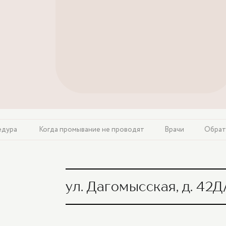
едура
Когда промывание не проводят
Врачи
Обрат
ул. Дагомысская, д. 42Д
Промывание лакун миндалин (без стоим