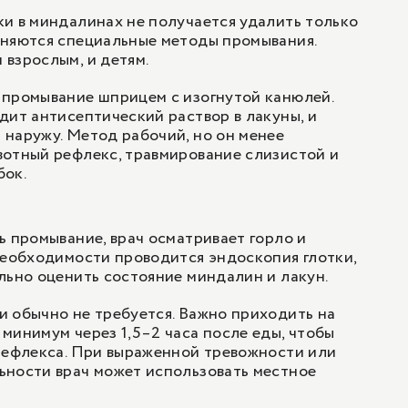
и в миндалинах не получается удалить только
еняются специальные методы промывания.
взрослым, и детям.
 промывание шприцем с изогнутой канюлей.
дит антисептический раствор в лакуны, и
наружу. Метод рабочий, но он менее
вотный рефлекс, травмирование слизистой и
бок.
ь промывание, врач осматривает горло и
необходимости проводится эндоскопия глотки,
льно оценить состояние миндалин и лакун.
 обычно не требуется. Важно приходить на
минимум через 1,5–2 часа после еды, чтобы
рефлекса. При выраженной тревожности или
ьности врач может использовать местное