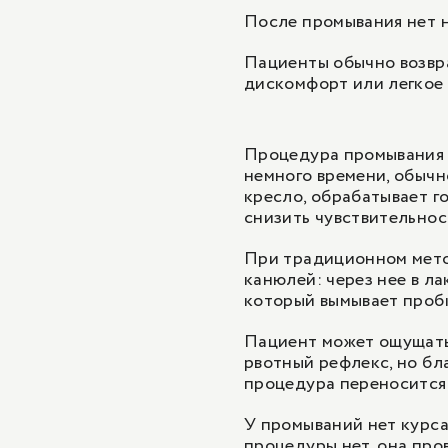
После промывания нет н
Пациенты обычно возвр
дискомфорт или легкое 
Процедура промывания 
немного времени, обычн
кресло, обрабатывает 
снизить чувствительнос
При традиционном мето
канюлей: через нее в л
который вымывает проб
Пациент может ощущать
рвотный рефлекс, но бл
процедура переносится
У промываний нет курса
процедуры нет, она про