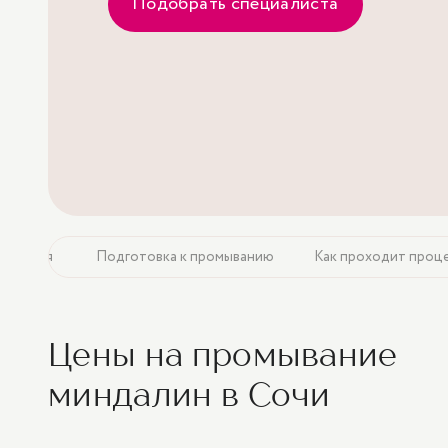
Подобрать специалиста
мывания
Подготовка к промыванию
Как проходит проц
Цены на промывание
миндалин в Сочи