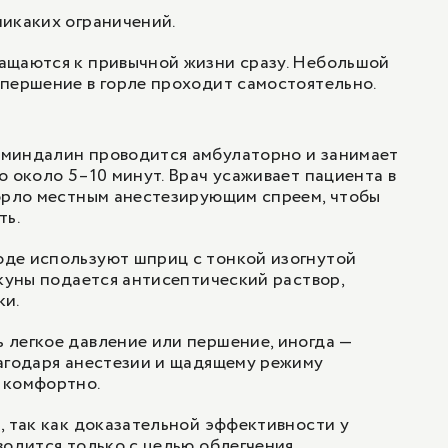
икаких ограничений.
ащаются к привычной жизни сразу. Небольшой
першение в горле проходит самостоятельно.
миндалин проводится амбулаторно и занимает
о около 5–10 минут. Врач усаживает пациента в
горло местным анестезирующим спреем, чтобы
ть.
де используют шприц с тонкой изогнутой
акуны подается антисептический раствор,
ки.
 легкое давление или першение, иногда —
агодаря анестезии и щадящему режиму
 комфортно.
, так как доказательной эффективности у
водится только с целью облегчения