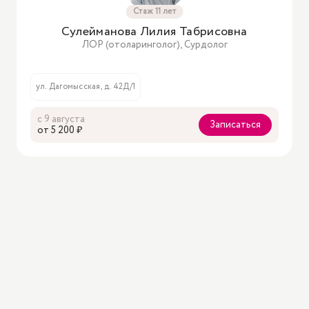
Стаж 11 лет
Сулейманова Лилия Табрисовна
ЛОР (отоларинголог), Сурдолог
ул. Дагомысская, д. 42Д/1
с 9 августа
Записаться
oт 5 200 ₽