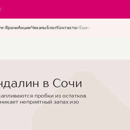
y
.
ги
Врачи
Акции
Чекапы
Блог
Контакты
Еще
далин в Сочи
капливаются пробки из остатков
зникает неприятный запах изо