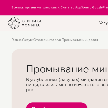
Все ваши приемы — в приложении. Скачать в
AppStore
, в
GooglePla
Услу
Главная
Услуги
Отоларингология
Промывание миндалин
Промывание мин
В углублениях (лакунах) миндалин с
пищи, слизи. Именно из-за этого во
рта.