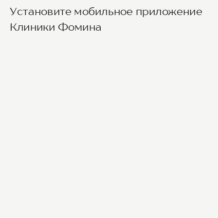
Установите мобильное приложение
Из международного аэропорта Сочи до клиники
Клиники Фомина
можно добраться на такси или
воспользовавшись общественным транспортом.
До центра Сочи можно доехать на автобусе
№105 или на скоростном электропоезде
«Аэроэкспресс», движущимся по маршруту
Аэропорт — ж/д вокзал Сочи, а далее - на
городских автобусах №2, 30, 45, 46, 6 до
остановки Горбольница №4.