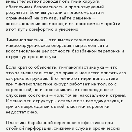
вмешательство проводят опытные хирурги,
обеспечивая безопасность и прогнозируемый
результат. Если вы устали от дискомфорта и
1
/
1
ограничений, не откладывайте решение —
восстановление возможно, и мы поможем вам пройти
этот путь комфортно и уверенно.
Тимпанопластика — это высокотехнологичная
микрохирургическая операция, направленная на
восстановление целостности барабанной перепонки и
структур среднего уха.
Если кратко объяснять, тимпанопластика уха — что
это за вмешательство, то правильнее всего описать его
как реконструкцию. В отличие от мирингопластики
при тимпанопластике хирург работает не только с
перепонкой, но и восстанавливает поврежденные
слуховые косточки — молоточек, наковальню и стремя.
Именно эти структуры отвечают за передачу звука, и
при их повреждении одной пластики перепонки
недостаточно.
Пластика барабанной перепонки эффективна при
стойкой перфорации, снижении слуха и хронических