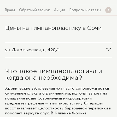
я
Врачи
Обратный звонок
Акции
Вопросы и ответы
Цены на тимпанопластику в Сочи
ул. Дагомысская, д. 42Д/1
Шунтирование и дренирование барабанной
полости (с использванием титанового шунта)
Что такое тимпанопластика и
одностороннее
когда она необходима?
20 700 ₽
Хронические заболевания уха часто сопровождаются
снижением слуха и ограничениями, включая запрет на
Шунтирование и дренирование барабанной
попадание воды. Современная микрохирургия
полости (с использванием титанового шунта)
предлагает решение — тимпанопластику. Операция
двустороннее
восстанавливает целостность барабанной перепонки и
25 200 ₽
помогает вернуть слух. В Клинике Фомина