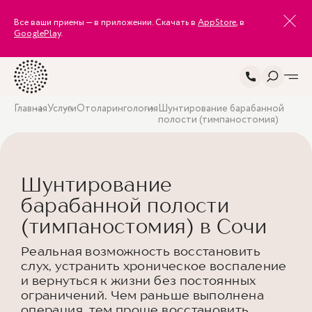
Все ваши приемы — в приложении. Скачать в
AppStore
, в
GooglePlay
.
Главная
Услуги
Отоларингология
Шунтирование барабанной
полости (тимпаностомия)
Шунтирование
барабанной полости
(тимпаностомия) в Сочи
Реальная возможность восстановить
слух, устранить хроническое воспаление
и вернуться к жизни без постоянных
ограничений. Чем раньше выполнена
операция, тем проще восстановить