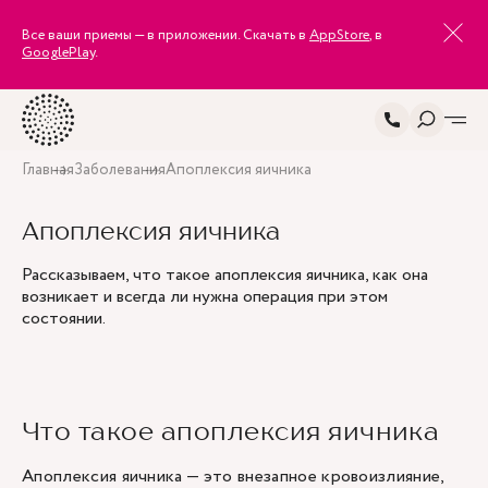
Все ваши приемы — в приложении. Скачать в
AppStore
, в
GooglePlay
.
Главная
Заболевания
Апоплексия яичника
Апоплексия яичника
Рассказываем, что такое апоплексия яичника, как она
возникает и всегда ли нужна операция при этом
состоянии.
Что такое апоплексия яичника
Апоплексия яичника — это внезапное кровоизлияние,