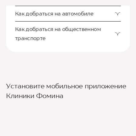
Как добраться на автомобиле
Как добраться на общественном
транспорте
Ориентир - Городская больница №4
Установите мобильное приложение
Из международного аэропорта Сочи до клиники
Клиники Фомина
можно добраться на такси или
воспользовавшись общественным транспортом.
До центра Сочи можно доехать на автобусе
№105 или на скоростном электропоезде
«Аэроэкспресс», движущимся по маршруту
Аэропорт — ж/д вокзал Сочи, а далее - на
городских автобусах №2, 30, 45, 46, 6 до