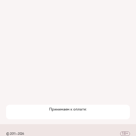
«Аэроэкспресс», движущимся по маршруту
Аэропорт — ж/д вокзал Сочи, а далее - на
городских автобусах №2, 30, 45, 46, 6 до
остановки Горбольница №4.
Принимаем к оплате:
© 2011—2026