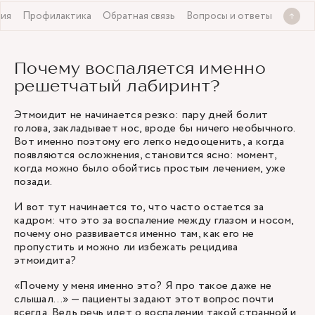
ния
Профилактика
Обратная связь
Вопросы и ответы
Почему воспаляется именно
решетчатый лабиринт?
Этмоидит не начинается резко: пару дней болит
голова, закладывает нос, вроде бы ничего необычного.
Вот именно поэтому его легко недооценить, а когда
появляются осложнения, становится ясно: момент,
когда можно было обойтись простым лечением, уже
позади.
И вот тут начинается то, что часто остается за
кадром: что это за воспаление между глазом и носом,
почему оно развивается именно там, как его не
пропустить и можно ли избежать рецидива
этмоидита?
«Почему у меня именно это? Я про такое даже не
слышал…» — пациенты задают этот вопрос почти
всегда. Ведь речь идет о воспалении такой странной и