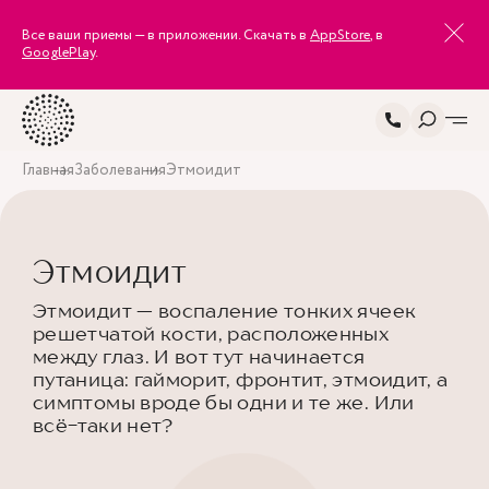
Все ваши приемы — в приложении. Скачать в
AppStore
, в
GooglePlay
.
Главная
Заболевания
Этмоидит
Этмоидит
Этмоидит — воспаление тонких ячеек
решетчатой кости, расположенных
между глаз. И вот тут начинается
путаница: гайморит, фронтит, этмоидит, а
симптомы вроде бы одни и те же. Или
всё-таки нет?