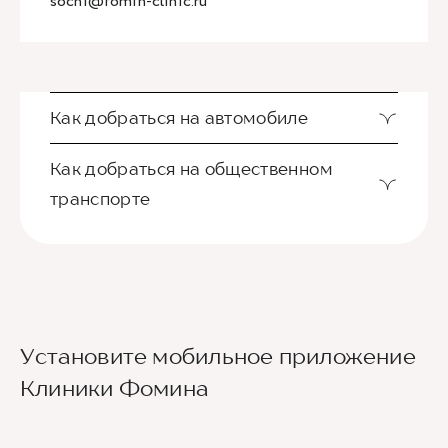
sochi@fomin-clinic.ru
Как добраться на автомобиле
Как добраться на общественном
транспорте
Ориентир - Городская больница №4
Установите мобильное приложение
Из международного аэропорта Сочи до клиники
Клиники Фомина
можно добраться на такси или
воспользовавшись общественным транспортом.
До центра Сочи можно доехать на автобусе
№105 или на скоростном электропоезде