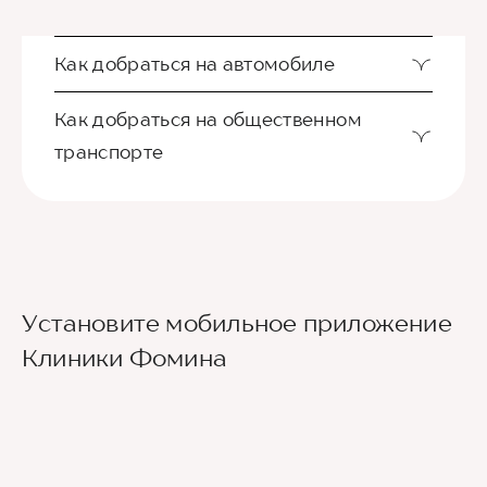
Как добраться на автомобиле
Как добраться на общественном
транспорте
Ориентир - Городская больница №4
Установите мобильное приложение
Из международного аэропорта Сочи до клиники
Клиники Фомина
можно добраться на такси или
воспользовавшись общественным транспортом.
До центра Сочи можно доехать на автобусе
№105 или на скоростном электропоезде
«Аэроэкспресс», движущимся по маршруту
Аэропорт — ж/д вокзал Сочи, а далее - на
городских автобусах №2, 30, 45, 46, 6 до