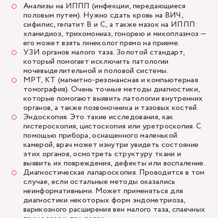
Анализы на ИППП (инфекции, передающиеся
половым путем). Нужно сдать кровь на ВИЧ,
сифилис, гепатит В и С, а также мазок на ИППП:
хламидиоз, трихомониаз, гонорею и микоплазмоз —
его может взять гинеколог прямо на приеме.
УЗИ органов малого таза. Золотой стандарт,
который помогает исключить патологии
мочевыделительной и половой системы.
МРТ, КТ (магнитно-резонансная и компьютерная
томография). Очень точные методы диагностики,
которые помогают выявить патологии внутренних
органов, а также позвоночника и тазовых костей.
Эндоскопия. Это такие исследования, как
гистероскопия, цистоскопия или уретроскопия. С
помощью прибора, оснащенного маленькой
камерой, врач может изнутри увидеть состояние
этих органов, осмотреть структуру ткани и
выявить их повреждения, дефекты или воспаление.
Диагностическая лапароскопия. Проводится в том
случае, если остальные методы оказались
неинформативными. Может применяться для
диагностики некоторых форм эндометриоза,
варикозного расширения вен малого таза, спаечных