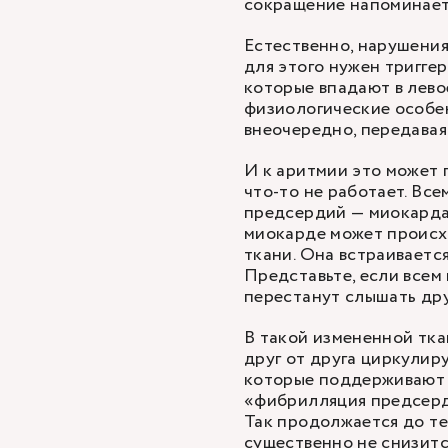
сокращение напоминает
Естественно, нарушения
для этого нужен триггер
которые впадают в лево
физиологические особен
внеочередно, передавая
И к аритмии это может п
что-то не работает. Вс
предсердий — миокарда.
миокарде может происх
ткани. Она встраиваетс
Представьте, если всем
перестанут слышать дру
В такой измененной тк
друг от друга циркулиру
которые поддерживают с
«фибрилляция предсер
Так продолжается до те
существенно не снизитс