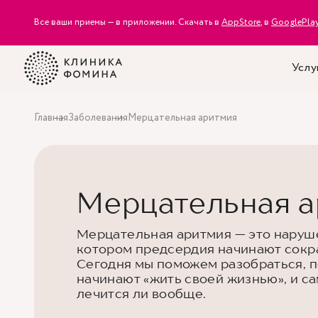
Все ваши приемы — в приложении. Скачать в
AppStore
, в
GooglePla
Услу
Главная
Заболевания
Мерцательная аритмия
Мерцательная а
Мерцательная аритмия — это наруш
котором предсердия начинают сокра
Сегодня мы поможем разобраться, п
начинают «жить своей жизнью», и са
лечится ли вообще.