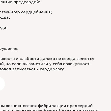
ляции предсердий:
ственного сердцебиения;
рдца;
уди;
рушения.
ивости и слабости далеко не всегда является
, но если вы заметили у себя совокупность
повод записаться к кардиологу.
ины возникновения фибрилляции предсердий