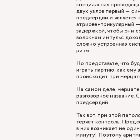
специальная проводящая 
двух узлов первый — си
предсердии и является 
атриовентрикулярный —
задержкой, чтобы они с
волокнам импульс доход
сложно устроенная сис
ритм.
Но представьте, что бу
играть партию, как ему
происходит при мерцат
На самом деле, мерцате
разговорное название. 
предсердий.
Так вот, при этой пато
теряет контроль. Предс
в них возникает не один
минуту! Поэтому аритм