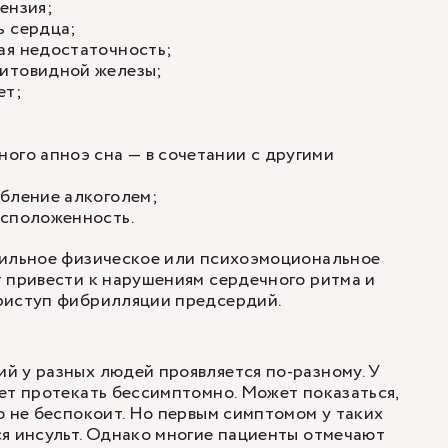
ензия;
ь сердца;
ая недостаточность;
итовидной железы;
ет;
ого апноэ сна — в сочетании с другими
ебление алкоголем;
асположенность.
сильное физическое или психоэмоциональное
 привести к нарушениям сердечного ритма и
риступ фибрилляции предсердий.
й у разных людей проявляется по-разному. У
ет протекать бессимптомно. Может показаться,
о не беспокоит. Но первым симптомом у таких
я инсульт. Однако многие пациенты отмечают