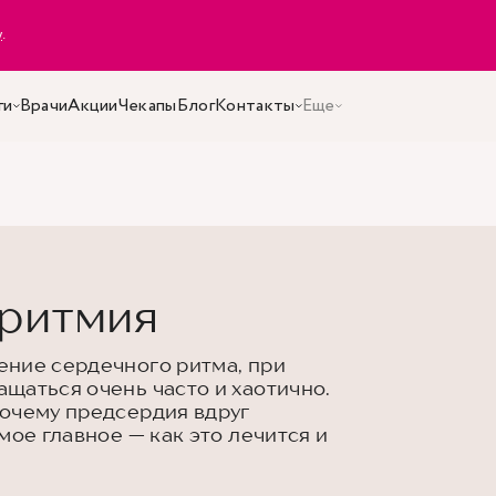
y
.
ги
Врачи
Акции
Чекапы
Блог
Контакты
Еще
ритмия
ение сердечного ритма, при
щаться очень часто и хаотично.
очему предсердия вдруг
мое главное — как это лечится и