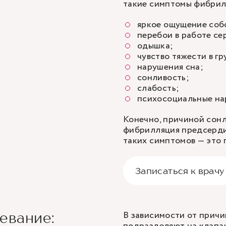
такие симптомы фибрил
яркое ощущение соб
перебои в работе се
одышка;
чувство тяжести в гр
нарушения сна;
сонливость;
слабость;
психосоциальные на
Конечно, причиной сонл
фибрилляция предсердий
таких симптомов — это 
Записаться к врачу
В зависимости от прич
евание: