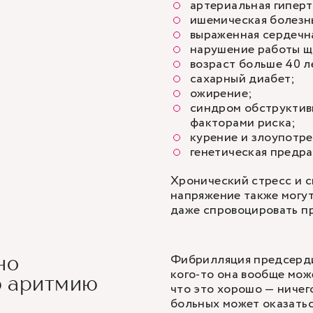
артериальная гиперт
ишемическая болезн
выраженная сердечн
нарушение работы щ
возраст больше 40 л
сахарный диабет;
ожирение;
синдром обструктивн
факторами риска;
курение и злоупотр
генетическая предр
Хронический стресс и 
напряжение также могут
даже спровоцировать п
Фибрилляция предсерди
но
кого-то она вообще мож
ю аритмию
что это хорошо — ничег
больных может оказатьс