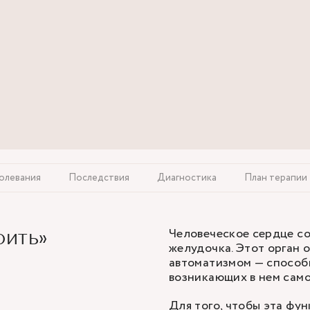
олевания
Последствия
Диагностика
План терапии
Человеческое сердце со
оить»
желудочка. Этот орган 
автоматизмом — способ
возникающих в нем сам
Для того, чтобы эта фун