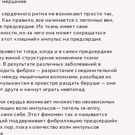
 мерцание.
 сердечного ритма не возникают просто так,
. Как правило, все начинается с легочных вен,
е предсердие. Их ткань имеет свои
ности, из-за чего она может сокращаться
 этот «лишний» импульс на предсердия.
ривести тогда, когда и в самих предсердиях
ему виной структурное изменение ткани
 В результате различных заболеваний в
одить фиброз — разрастание соединительной
я между мышечными волокнами, разобщая их.
 музыкантам в оркестре раздать беруши — они
г друга и начнут играть невпопад.
ани сердца возникает множество независимых
ющих волн импульсов — петель re-entry,
ами себя. Этот феномен так и называется
дий поддерживает фибрилляцию предсердий».
х пор, пока количество волн импульсов
я.