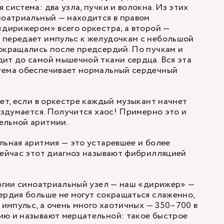
система: два узла, пучки и волокна. Из этих
ноатриальный — находится в правом
«дирижером» всего оркестра, а второй —
 передает импульс к желудочкам с небольшой
окращались после предсердий. По пучкам и
ит до самой мышечной ткани сердца. Вся эта
тема обеспечивает нормальный сердечный
дет, если в оркестре каждый музыкант начнет
 вздумается. Получится хаос! Примерно это и
ельной аритмии.
льная аритмия — это устаревшее и более
Сейчас этот диагноз называют фибрилляцией
логии синоатриальный узел — наш «дирижер» —
ердия больше не могут сокращаться слаженно,
 импульс, а очень много хаотичных — 350–700 в
ию и называют мерцательной: такое быстрое