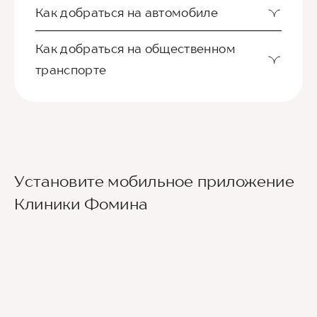
Как добраться на автомобиле
Как добраться на общественном
транспорте
Ориентир - Городская больница №4
Установите мобильное приложение
Из международного аэропорта Сочи до клиники
Клиники Фомина
можно добраться на такси или
воспользовавшись общественным транспортом.
До центра Сочи можно доехать на автобусе
№105 или на скоростном электропоезде
«Аэроэкспресс», движущимся по маршруту
Аэропорт — ж/д вокзал Сочи, а далее - на
городских автобусах №2, 30, 45, 46, 6 до
остановки Горбольница №4.