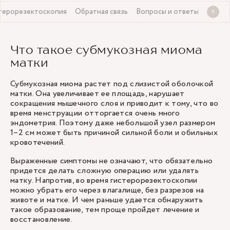
терорезектоскопия
Обратная связь
Вопросы и ответы
Что такое субмукозная миома
матки
Субмукозная миома растет под слизистой оболочкой
матки. Она увеличивает ее площадь, нарушает
сокращения мышечного слоя и приводит к тому, что во
время менструации отторгается очень много
эндометрия. Поэтому даже небольшой узел размером
1–2 см может быть причиной сильной боли и обильных
кровотечений.
Выраженные симптомы не означают, что обязательно
придется делать сложную операцию или удалять
матку. Напротив, во время гистерорезектоскопии
можно убрать его через влагалище, без разрезов на
животе и матке. И чем раньше удается обнаружить
такое образование, тем проще пройдет лечение и
восстановление.