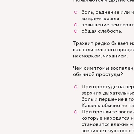
Появляются и другие с
боль, саднение или 
во время кашля;
повышение температ
общая слабость.
Трахеит редко бывает и
воспалительного процес
насморком, чиханием.
Чем симптомы воспален
обычной простуды?
При простуде на пе
верхних дыхательных
боль и першение в г
Кашель обычно не т
При
бронхите
воспал
которые находятся н
становится влажным
возникает чувство с