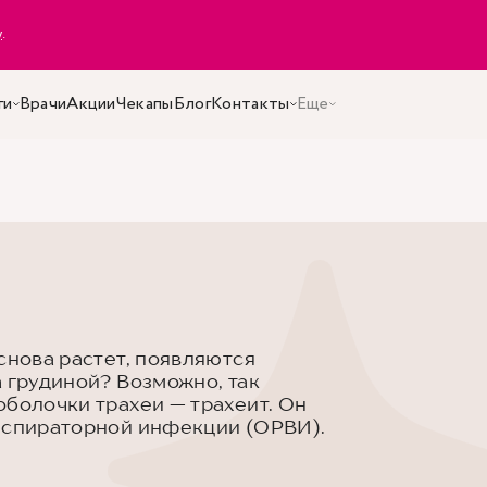
y
.
ги
Врачи
Акции
Чекапы
Блог
Контакты
Еще
снова растет, появляются
 грудиной? Возможно, так
оболочки трахеи — трахеит. Он
респираторной инфекции (ОРВИ).