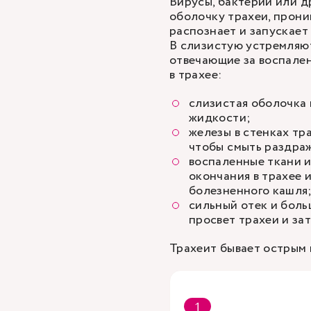
Вирусы, бактерии или д
оболочку трахеи, прони
распознает и запускает
В слизистую устремляю
отвечающие за воспале
в трахее:
слизистая оболочка 
жидкости;
железы в стенках тр
чтобы смыть раздра
воспаленные ткани 
окончания в трахее 
болезненного кашля
сильный отек и боль
просвет трахеи и за
Трахеит бывает острым 