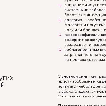
чувствительной и ск
снижение иммунитет
системными заболев
бороться с инфекци
аллергия — особенно
Аллергены могут выз
носу или бронхах, но
гастроэзофагеальная
содержимое желудка 
раздражает и повре
неблагоприятные вн
загрязненного или с
на производстве раз
Основной симптом трах
угих
приступообразный кашел
ий
появиться небольшое ко
глубокого вдоха, смеха,
Он становится особенно