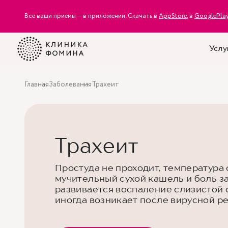
Все ваши приемы — в приложении. Скачать в
AppStore
, в
GooglePla
Услу
Главная
Заболевания
Трахеит
Трахеит
Простуда не проходит, температура 
мучительный сухой кашель и боль за
развивается воспаление слизистой 
иногда возникает после вирусной 