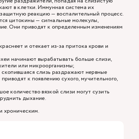
ругие раздражители, попадая на слизистую
кают в клетки. Иммунная система их
 защитную реакцию — воспалительный процесс.
тся цитокины — сигнальные молекулы,
ние. Они приводят к определенным изменениям
краснеет и отекает из-за притока крови и
ахеи начинают вырабатывать больше слизи,
жители или микроорганизмы;
и скопившаяся слизь раздражают нервные
и приводят к появлению сухого, мучительного,
;
шое количество вязкой слизи могут сузить
труднить дыхание.
и хроническим.