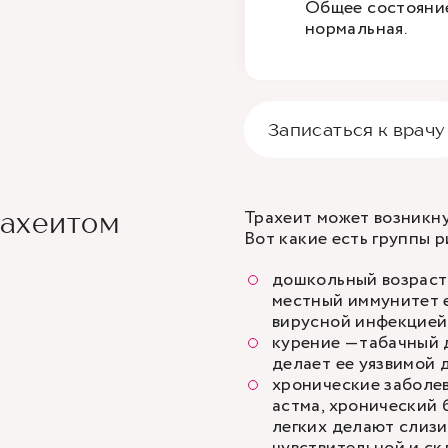
Общее состояние
нормальная.
Записаться к врачу
Трахеит может возникну
рахеитом
Вот какие есть группы р
дошкольный возраст 
местный иммунитет е
вирусной инфекцией
курение —табачный 
делает ее уязвимой 
хронические заболе
астма
, хронический 
легких делают слиз