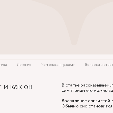
тика
Лечение
Чем опасен трахеит
Вопросы и отве
В статье рассказываем, 
 и как он
симптомам его можно зам
Воспаление слизистой о
Обычно оно становится