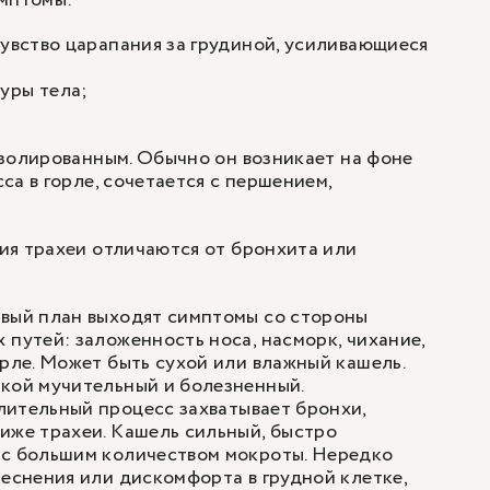
имптомы:
чувство царапания за грудиной, усиливающиеся
уры тела;
золированным. Обычно он возникает на фоне
са в горле, сочетается с першением,
ия трахеи отличаются от бронхита или
рвый план выходят симптомы со стороны
 путей: заложенность носа, насморк, чихание,
орле. Может быть сухой или влажный кашель.
акой мучительный и болезненный.
ительный процесс захватывает бронхи,
иже трахеи. Кашель сильный, быстро
 с большим количеством мокроты. Нередко
теснения или дискомфорта в грудной клетке,