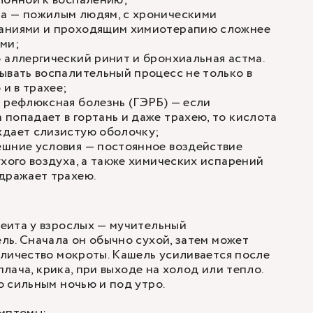
лонной к воспалению;
а — пожилым людям, с хроническими
аниями и проходящим химиотерапию сложнее
ями;
 аллергический ринит и бронхиальная астма.
ывать воспалительный процесс не только в
 и в трахее;
 рефлюксная болезнь (ГЭРБ) — если
попадает в гортань и даже трахею, то кислота
ждает слизистую оболочку;
ешние условия — постоянное воздействие
ухого воздуха, а также химических испарений
дражает трахею.
еита у взрослых — мучительный
ь. Сначала он обычно сухой, затем может
личество мокроты. Кашель усиливается после
 плача, крика, при выходе на холод или тепло.
 сильным ночью и под утро.