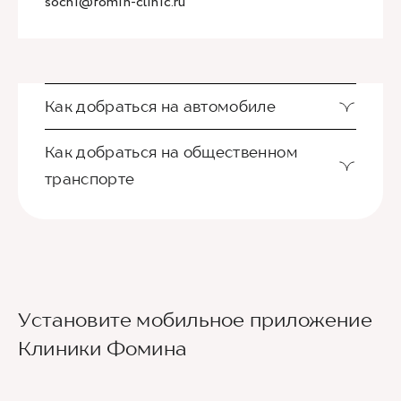
sochi@fomin-clinic.ru
Как добраться на автомобиле
Как добраться на общественном
транспорте
Ориентир - Городская больница №4
Установите мобильное приложение
Из международного аэропорта Сочи до клиники
Клиники Фомина
можно добраться на такси или
воспользовавшись общественным транспортом.
До центра Сочи можно доехать на автобусе
№105 или на скоростном электропоезде