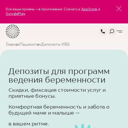
Все ваши приемы — в приложении. Скачать в
AppStore
, в
GooglePlay
.
Главная
Пациентам
Депозиты ИВБ
Депозиты для программ
ведения беременности
Скидки, фиксация стоимости услуг и
приятные бонусы.
Комфортная беременность и забота о
будущей маме и малыше —
в вашем ритме.