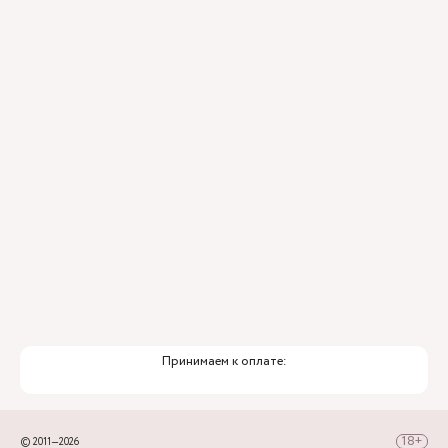
«Аэроэкспресс», движущимся по маршруту
Аэропорт — ж/д вокзал Сочи, а далее - на
городских автобусах №2, 30, 45, 46, 6 до
остановки Горбольница №4.
Принимаем к оплате:
© 2011—2026