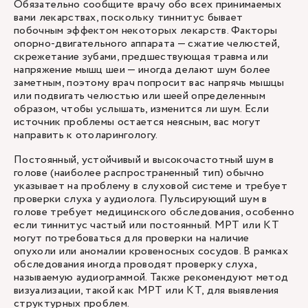
Обязательно сообщите врачу обо всех принимаемых
вами лекарствах, поскольку тиннитус бывает
побочным эффектом некоторых лекарств. Факторы
опорно-двигательного аппарата — сжатие челюстей,
скрежетание зубами, предшествующая травма или
напряжение мышц шеи — иногда делают шум более
заметным, поэтому врач попросит вас напрячь мышцы
или подвигать челюстью или шеей определенным
образом, чтобы услышать, изменится ли шум. Если
источник проблемы остается неясным, вас могут
направить к отоларингологу.
Постоянный, устойчивый и высокочастотный шум в
голове (наиболее распространенный тип) обычно
указывает на проблему в слуховой системе и требует
проверки слуха у аудиолога. Пульсирующий шум в
голове требует медицинского обследования, особенно
если тиннитус частый или постоянный. МРТ или КТ
могут потребоваться для проверки на наличие
опухоли или аномалии кровеносных сосудов. В рамках
обследования иногда проводят проверку слуха,
называемую аудиограммой. Также рекомендуют метод
визуализации, такой как МРТ или КТ, для выявления
структурных проблем.