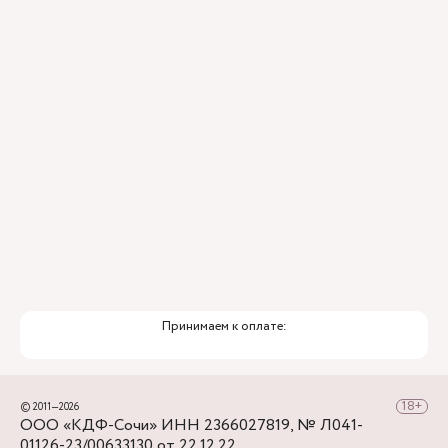
Аэропорт — ж/д вокзал Сочи, а далее - на
городских автобусах №2, 30, 45, 46, 6 до
остановки Горбольница №4.
Принимаем к оплате:
© 2011—2026
ООО «КДФ-Сочи» ИНН 2366027819, № Л041-
01126-23/00633130 от 22.12.22