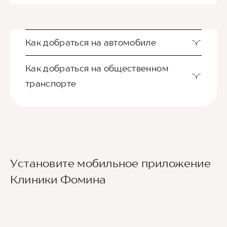
Как добраться на автомобиле
Как добраться на общественном
транспорте
Ориентир - Городская больница №4
Установите мобильное приложение
Из международного аэропорта Сочи до клиники
Клиники Фомина
можно добраться на такси или
воспользовавшись общественным транспортом.
До центра Сочи можно доехать на автобусе
№105 или на скоростном электропоезде
«Аэроэкспресс», движущимся по маршруту