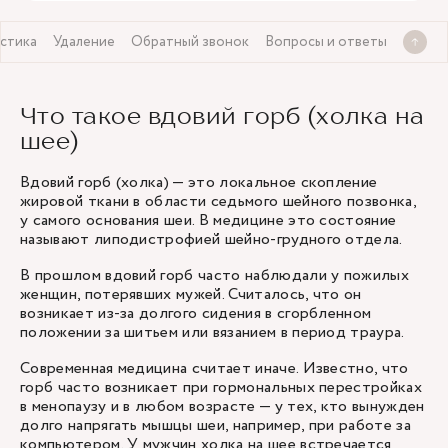
стика
Удаление
Обратный звонок
Вопросы и ответы
Что такое вдовий горб (холка на
шее)
Вдовий горб (холка) — это локальное скопление
жировой ткани в области седьмого шейного позвонка,
у самого основания шеи. В медицине это состояние
называют липодистрофией шейно-грудного отдела.
В прошлом вдовий горб часто наблюдали у пожилых
женщин, потерявших мужей. Считалось, что он
возникает из-за долгого сидения в сгорбленном
положении за шитьем или вязанием в период траура.
Современная медицина считает иначе. Известно, что
горб часто возникает при гормональных перестройках
в менопаузу и в любом возрасте — у тех, кто вынужден
долго напрягать мышцы шеи, например, при работе за
компьютером. У мужчин холка на шее встречается