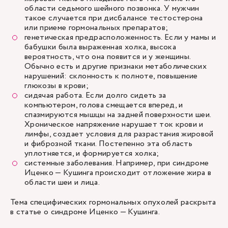
области седьмого шейного позвонка. У мужчин
такое случается при дисбалансе тестостерона
или приеме гормональных препаратов;
генетическая предрасположенность. Если у мамы и
бабушки была выраженная холка, высока
вероятность, что она появится и у женщины.
Обычно есть и другие признаки метаболических
нарушений: склонность к полноте, повышение
глюкозы в крови;
сидячая работа. Если долго сидеть за
компьютером, голова смещается вперед, и
спазмируются мышцы на задней поверхности шеи.
Хроническое напряжение нарушает ток крови и
лимфы, создает условия для разрастания жировой
и фиброзной ткани. Постепенно эта область
уплотняется, и формируется холка;
системные заболевания. Например, при синдроме
Иценко — Кушинга происходит отложение жира в
области шеи и лица.
Тема специфических гормональных опухолей раскрыта
в статье о синдроме Иценко — Кушинга.