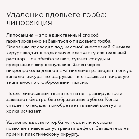
Удаление вдовьего горба:
липосакция
Липосакция — это единственный способ
гарантированно избавиться от вдовьего горба.
Операцию проводят под местной анестезией. Сначала
хирург вводит в подкожную клетчатку специальный
раствор — он обезболивает, сужает сосуды и
превращает жир в эмульсию. Затем через
микропроколы длиной 2–3 миллиметра вводит тонкую
канюлю, аккуратно разрушает и отсасывает жировую
ткань вместе с фиброзными тяжами.
После липосакции ткани почти не травмируются и
заживают быстро без образования рубцов. Когда
спадает отек, шея приобретает плавный контур, и
холка исчезает.
Удаление вдовьего горба методом липосакции
позволяет навсегда устранить дефект. Запишитесь на
прием к
пластическому хирургу
.