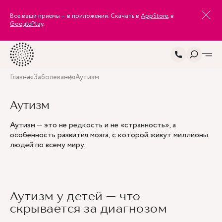
Все ваши приемы — в приложении. Скачать в
AppStore
, в
GooglePlay
.
Главная
Заболевания
Аутизм
Аутизм
Аутизм — это не редкость и не «странность», а
особенность развития мозга, с которой живут миллионы
людей по всему миру.
Аутизм у детей — что
скрывается за диагнозом