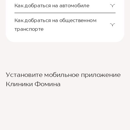
Как добраться на автомобиле
Как добраться на общественном
транспорте
Ориентир - Городская больница №4
Установите мобильное приложение
Из международного аэропорта Сочи до клиники
Клиники Фомина
можно добраться на такси или
воспользовавшись общественным транспортом.
До центра Сочи можно доехать на автобусе
№105 или на скоростном электропоезде
«Аэроэкспресс», движущимся по маршруту
Аэропорт — ж/д вокзал Сочи, а далее - на
городских автобусах №2, 30, 45, 46, 6 до
остановки Горбольница №4.