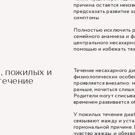
причина остается неизв
предсказать развитие з
симптомы.
Полностью исключить ри
семейного анамнеза и ф
центрального несахарно
помощью и избежать тя
Течение несахарного ди
, пожилых и
физиологических особен
течение
проявляется внезапно: 
раньше, мочиться слишко
Родители могут списыва
временем развивается о
У пожилых течение диа
связывают жажду и уста
гормональной причине. 
чувство жажды, и обезв