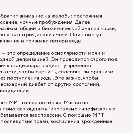
обратит внимание на жалобы: постоянная
скание, ночные пробуждения. Далее
нализы: общий и биохимический анализ крови,
ровень натрия, анализ мочи. Они помогут
живание и признаки потери воды.
 — это определение осмолярности мочи и
 водной депривацией. Он проводится строго под
виях стационара: пациенту временно
кости, чтобы оценить, способен ли организм
ез поступления воды. Это важно, чтобы
есахарный диабет от других состояний,
полидипсии.
ет МРТ головного мозга. Магнитно-
я помогает оценить гипоталамо-гипофизарную
рабатывается вазопрессин. С помощью МРТ
 последствия травм, воспаления, врожденные