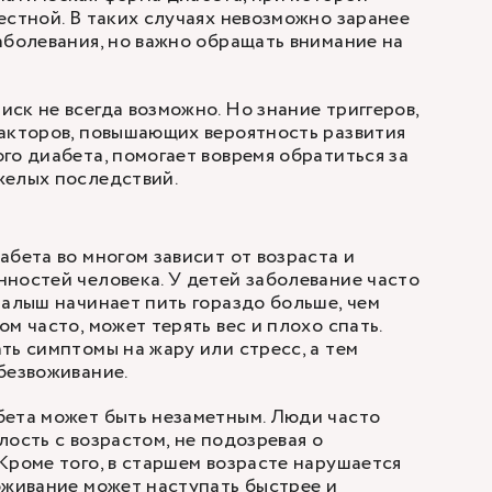
естной. В таких случаях невозможно заранее
аболевания, но важно обращать внимание на
ск не всегда возможно. Но знание триггеров,
акторов, повышающих вероятность развития
го диабета, помогает вовремя обратиться за
желых последствий.
абета во многом зависит от возраста и
ностей человека. У детей заболевание часто
малыш начинает пить гораздо больше, чем
м часто, может терять вес и плохо спать.
ть симптомы на жару или стресс, а тем
безвоживание.
бета может быть незаметным. Люди часто
лость с возрастом, не подозревая о
Кроме того, в старшем возрасте нарушается
оживание может наступать быстрее и