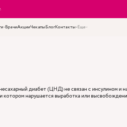
y
.
ги
Врачи
Акции
Чекапы
Блог
Контакты
Еще
 несахарный диабет (ЦНД) не связан с инсулином и 
ри котором нарушается выработка или высвобожден