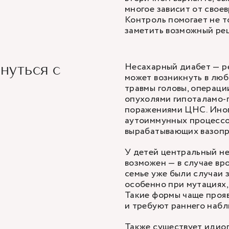
многое зависит от свое
Контроль помогает не т
заметить возможный ре
Несахарный диабет — ре
нуться с
может возникнуть в люб
травмы головы, операции
опухолями гипоталамо-
поражениями ЦНС. Иног
аутоиммунных процессо
вырабатывающих вазопр
У детей центральный не
возможен — в случае вр
семье уже были случаи 
особенно при мутациях,
Такие формы чаще прояв
и требуют раннего набл
Также существует идио