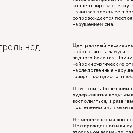
концентрировать мочу. 
начинает терять ее в бо
сопровождается постоя
нарушением сна.
Центральный несахарный
троль над
работа гипоталамуса — 
водного баланса. Причи
нейрохирургические оп
наследственные нарушен
говорят об идиопатичес
При этом заболевании 
«удерживать» воду: жид
восполняться, и развив
постепенно или появить
Не менее важный вопрос
При врожденной или аут
вторичном варианте, св