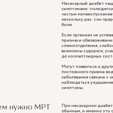
Несахарный диабет чаще
симптомами: полидипси
частым мочеиспусканием
нескольку раз: сон пре
боли.
Если организм не успев
признаки обезвоживания
слюноотделения, слабос
возможны судороги, уча
до коллаптоидных сост
Могут появиться и друг
постоянного приема вод
заболевания связана с о
наблюдаться ухудшение 
симптомы.
При несахарном диабет
чем нужно МРТ
обычным, и именно это с