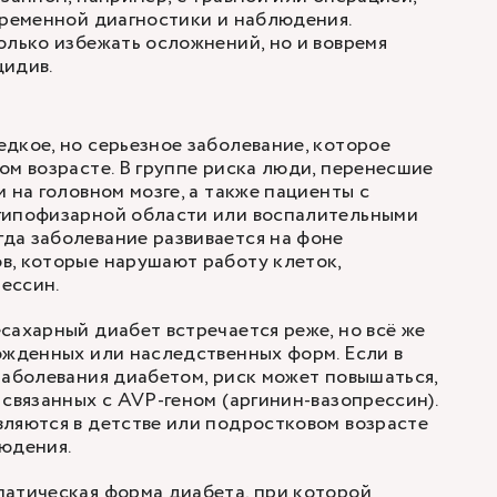
временной диагностики и наблюдения.
олько избежать осложнений, но и вовремя
цидив.
дкое, но серьезное заболевание, которое
ом возрасте. В группе риска люди, перенесшие
 на головном мозге, а также пациенты с
гипофизарной области или воспалительными
да заболевание развивается на фоне
в, которые нарушают работу клеток,
ессин.
сахарный диабет встречается реже, но всё же
ожденных или наследственных форм. Если в
заболевания диабетом, риск может повышаться,
 связанных с AVP-геном (аргинин-вазопрессин).
ляются в детстве или подростковом возрасте
юдения.
патическая форма диабета, при которой