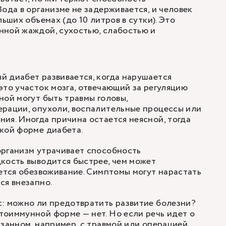
Вода в организме не задерживается, и человек
льших объемах (до 10 литров в сутки). Это
нной жаждой, сухостью, слабостью и
 диабет развивается, когда нарушается
это участок мозга, отвечающий за регуляцию
ной могут быть травмы головы,
ерации, опухоли, воспалительные процессы или
ия. Иногда причина остается неясной, тогда
кой форме диабета.
организм утрачивает способность
кость выводится быстрее, чем может
ается обезвоживание. Симптомы могут нарастать
ся внезапно.
: можно ли предотвратить развитие болезни?
оиммунной форме — нет. Но если речь идет о
язанном, например, с травмой или операцией,