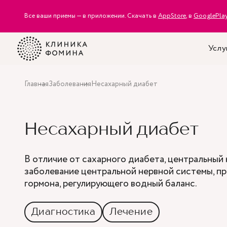
Все ваши приемы — в приложении. Скачать в
AppStore
, в
GooglePla
Услу
Главная
Заболевания
Несахарный диабет
Несахарный диабет
В отличие от сахарного диабета, центральный
заболевание центральной нервной системы, п
гормона, регулирующего водный баланс.
Диагностика
Лечение