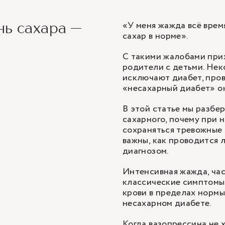
«У меня жажда всё время
ь сахара —
сахар в норме».
С такими жалобами прих
родители с детьми. Нек
исключают диабет, пров
«несахарный диабет» о
В этой статье мы разбе
сахарного, почему при 
сохраняться тревожные
важны, как проводится л
диагнозом.
Интенсивная жажда, час
классические симптомы 
крови в пределах нормы,
несахарном диабете.
Когда вазопрессина не 